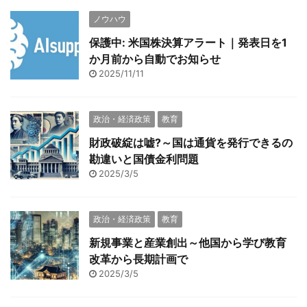
ノウハウ
保護中: 米国株決算アラート｜発表日を1
か月前から自動でお知らせ
2025/11/11
政治・経済政策
教育
財政破綻は嘘?～国は通貨を発行できるの
勘違いと国債金利問題
2025/3/5
政治・経済政策
教育
新規事業と産業創出～他国から学び教育
改革から長期計画で
2025/3/5