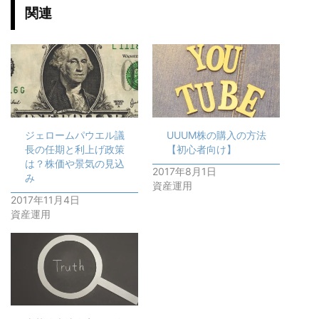
t
共
関連
t
有
e
す
r
る
で
に
共
は
有
ク
(
リ
新
ッ
し
ク
い
し
ウ
て
ィ
く
ン
だ
ジェロームパウエル議
UUUM株の購入の方法
ド
さ
ウ
い
長の任期と利上げ政策
【初心者向け】
で
(
開
新
は？株価や景気の見込
2017年8月1日
き
し
み
ま
い
資産運用
す
ウ
2017年11月4日
)
ィ
ン
資産運用
ド
ウ
で
開
き
ま
す
)