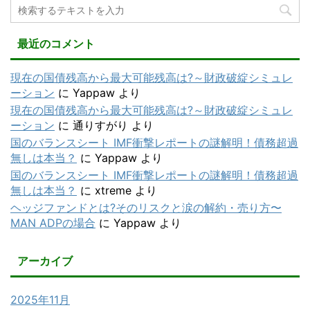
最近のコメント
現在の国債残高から最大可能残高は?～財政破綻シミュレ
ーション
に
Yappaw
より
現在の国債残高から最大可能残高は?～財政破綻シミュレ
ーション
に
通りすがり
より
国のバランスシート IMF衝撃レポートの謎解明！債務超過
無しは本当？
に
Yappaw
より
国のバランスシート IMF衝撃レポートの謎解明！債務超過
無しは本当？
に
xtreme
より
ヘッジファンドとは?そのリスクと涙の解約・売り方〜
MAN ADPの場合
に
Yappaw
より
アーカイブ
2025年11月