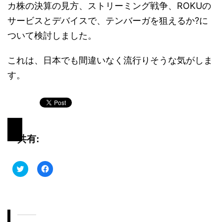
カ株の決算の見方、ストリーミング戦争、ROKUの
サービスとデバイスで、テンバーガを狙えるか?に
ついて検討しました。
これは、日本でも間違いなく流行りそうな気がしま
す。
共有:
ク
F
リ
a
ッ
c
ク
e
し
b
て
o
T
o
w
k
i
で