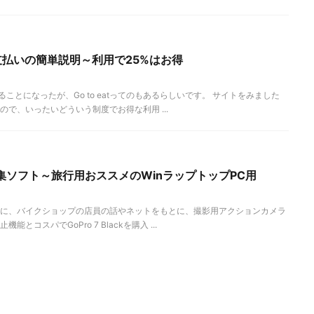
方法と支払いの簡単説明～利用で25%はお得
帰ることになったが、Go to eatってのもあるらしいです。 サイトをみました
で、いったいどういう制度でお得な利用 ...
編集ソフト～旅行用おススメのWinラップトップPC用
に、バイクショップの店員の話やネットをもとに、撮影用アクションカメラ
コスパでGoPro 7 Blackを購入 ...