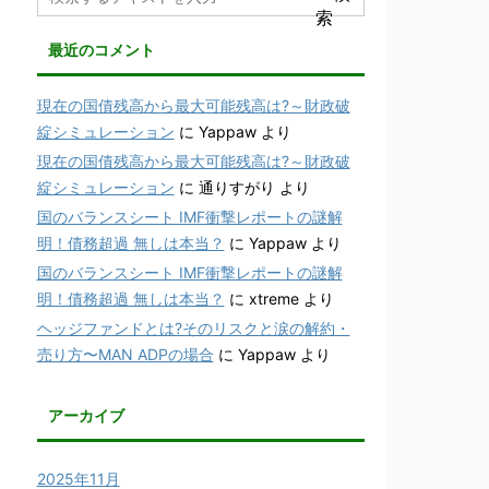
最近のコメント
現在の国債残高から最大可能残高は?～財政破
綻シミュレーション
に
Yappaw
より
現在の国債残高から最大可能残高は?～財政破
綻シミュレーション
に
通りすがり
より
国のバランスシート IMF衝撃レポートの謎解
明！債務超過 無しは本当？
に
Yappaw
より
国のバランスシート IMF衝撃レポートの謎解
明！債務超過 無しは本当？
に
xtreme
より
ヘッジファンドとは?そのリスクと涙の解約・
売り方〜MAN ADPの場合
に
Yappaw
より
アーカイブ
2025年11月