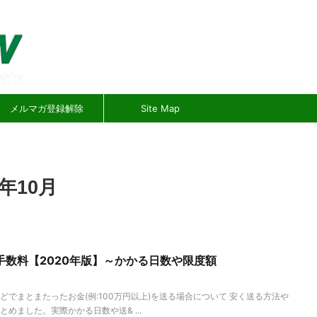
メルマガ登録解除
Site Map
年10月
数料【2020年版】～かかる日数や限度額
でまとまたったお金(例:100万円以上)を送る場合について 安く送る方法や
めました。実際かかる日数や送& ...