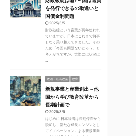
財政破綻は嘘?～国は通貨
を発行できるの勘違いと
国債金利問題
2025/3/5
財政破綻という言葉が長年使われ
ていますが、日本はこれまで何事
もなく乗り越えてきました。その
ため「今回も問題ないだろう」と
考えがちですが、実際には状況は
...
政治・経済政策
教育
新規事業と産業創出～他
国から学び教育改革から
長期計画で
2025/3/5
はじめに 日本経済は長期停滞から
脱却し、新たな成長エンジンとし
てイノベーションによる新規産業