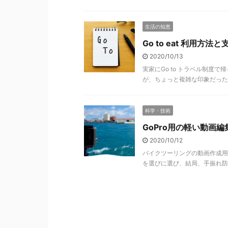
生活の知恵
Go to eat 利用
2020/10/13
実家にGo to トラベル制度で
が、ちょっと複雑な印象だったの
科学・技術
GoPro用の軽い動画
2020/10/12
バイクツーリングの動画作成用
を選びに選び、結局、手振れ防止機能と