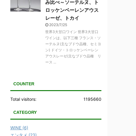
み比べ～ソーテルヌ、ト
ロッケンベーレンアウス
レーゼ、トカイ
2023/7/25
世界3大甘口ワイン 世界3大甘口
ワインは、以下三種 フランス・ソ
ーテルヌ(主なブドウ品種、セミヨ
ン) ドイツ・トロッケンベーレン
アウスレーゼ(主なブドウ品種 リ
ース ...
COUNTER
Total visitors:
1195660
CATEGORY
WINE (6)
エンタメ (23)