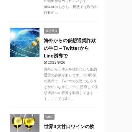
の創出が求められています​。
nira.or.jp しかし、現状では政治や
行政の ...
仮想通貨
海外からの仮想通貨詐欺
の手口～Twitterから
Line誘導で
2023/9/26
海外から日本人を標的にした仮想
通貨の詐欺があります。ICO同様
の案件で、Twitteで友達になろう
とかいいながら,Lineに誘導して仮
想通貨への投資を勧誘してきま
す。ここでは&# ...
WINE
世界3大甘口ワインの飲