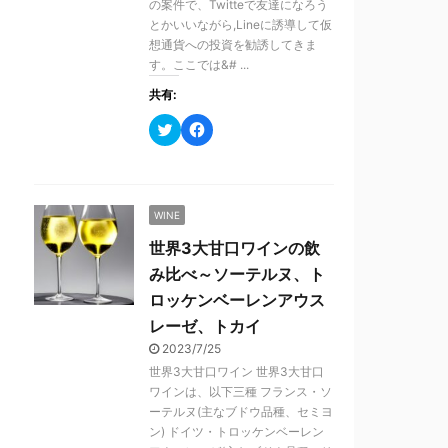
の案件で、Twitteで友達になろう
ウ
て
ィ
く
とかいいながら,Lineに誘導して仮
ン
だ
想通貨への投資を勧誘してきま
ド
さ
ウ
い
す。ここでは&# ...
で
(
開
新
共有:
き
し
ま
い
す
ウ
ク
F
)
ィ
リ
a
ン
ッ
c
ド
ク
e
ウ
し
b
で
て
o
開
T
o
き
WINE
w
k
ま
i
で
す
t
共
世界3大甘口ワインの飲
)
t
有
e
す
み比べ～ソーテルヌ、ト
r
る
で
に
ロッケンベーレンアウス
共
は
有
ク
レーゼ、トカイ
(
リ
新
ッ
2023/7/25
し
ク
世界3大甘口ワイン 世界3大甘口
い
し
ウ
て
ワインは、以下三種 フランス・ソ
ィ
く
ーテルヌ(主なブドウ品種、セミヨ
ン
だ
ド
さ
ン) ドイツ・トロッケンベーレン
ウ
い