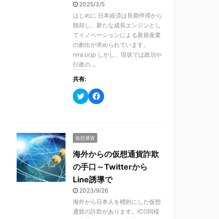
有
ク
2025/3/5
(
リ
はじめに 日本経済は長期停滞から
新
ッ
し
ク
脱却し、新たな成長エンジンとし
い
し
てイノベーションによる新規産業
ウ
て
ィ
く
の創出が求められています​。
ン
だ
nira.or.jp しかし、現状では政治や
ド
さ
ウ
い
行政の ...
で
(
開
新
共有:
き
し
ま
い
す
ウ
ク
F
)
ィ
リ
a
ン
ッ
c
ド
ク
e
ウ
し
b
で
て
o
開
T
o
き
仮想通貨
w
k
ま
i
で
す
t
共
海外からの仮想通貨詐欺
)
t
有
e
す
の手口～Twitterから
r
る
で
に
Line誘導で
共
は
有
ク
2023/9/26
(
リ
海外から日本人を標的にした仮想
新
ッ
し
ク
通貨の詐欺があります。ICO同様
い
し