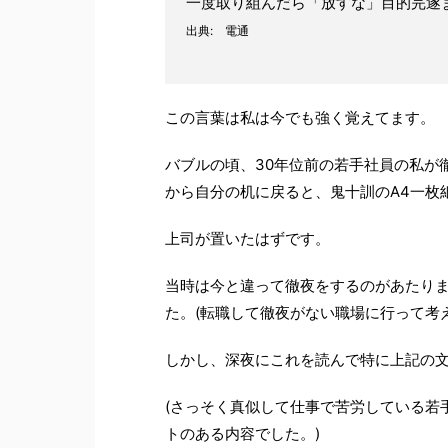
一度取り組んだら「放すな」目的完遂
出典: 電通
この言葉は私は今でも強く覚えてます。
バブルの頃、30年位前の若手社員の私が
から自分の机に戻ると、鬼十訓のA4一枚
上司が置いたはずです。
当時は今と違って徹夜をするのがあたり
た。(転職して徹夜がない職場に行って考えが
しかし、深夜にこれを読んで特に上記の
(さっそく真似して仕事で苦労している若手
トのある内容でした。)