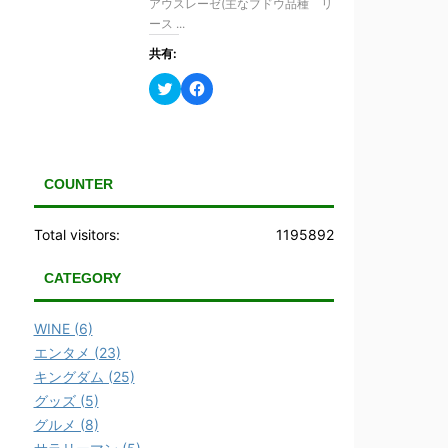
アウスレーゼ(主なブドウ品種 リ
で
(
開
新
ース ...
き
し
ま
い
共有:
す
ウ
)
ィ
ン
ク
F
ド
リ
a
ウ
ッ
c
で
ク
e
開
し
b
き
て
o
ま
T
o
す
w
k
COUNTER
)
i
で
t
共
t
有
e
す
Total visitors:
1195892
r
る
で
に
共
は
CATEGORY
有
ク
(
リ
新
ッ
し
ク
WINE (6)
い
し
ウ
て
エンタメ (23)
ィ
く
ン
だ
キングダム (25)
ド
さ
ウ
い
グッズ (5)
で
(
グルメ (8)
開
新
き
し