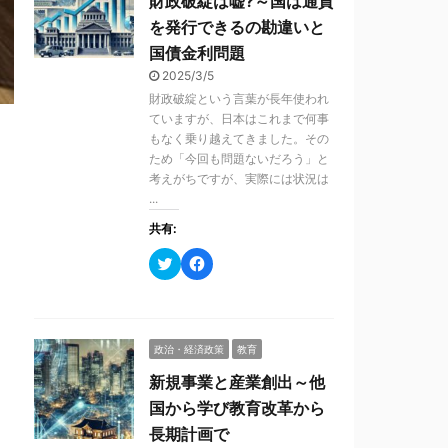
財政破綻は嘘?～国は通貨
を発行できるの勘違いと
国債金利問題
2025/3/5
財政破綻という言葉が長年使われ
ていますが、日本はこれまで何事
もなく乗り越えてきました。その
ため「今回も問題ないだろう」と
考えがちですが、実際には状況は
...
共有:
ク
F
リ
a
ッ
c
ク
e
し
b
て
o
T
o
政治・経済政策
教育
w
k
i
で
t
共
新規事業と産業創出～他
t
有
e
す
国から学び教育改革から
r
る
で
に
長期計画で
共
は