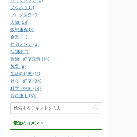
サラリーマン (5)
ま
い
す
ウ
ノウハウ (2)
)
ィ
ン
ブログ運営 (9)
ド
ウ
人物 (59)
で
開
仮想通貨 (5)
き
ま
企業 (11)
す
住宅メンテ (6)
)
個別株 (1)
政治・経済政策 (14)
教育 (9)
生活の知恵 (11)
社会・経済 (34)
科学・技術 (14)
資産運用 (31)
最近のコメント