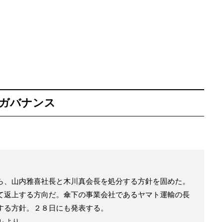
トガバナンス
。
ら、山内雅喜社長と木川真会長を処分する方針を固めた。
て返上する方向だ。傘下の事業会社であるヤマト運輸の長
する方針。２８日にも発表する。
ル より