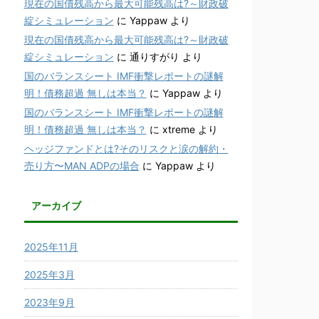
現在の国債残高から最大可能残高は?～財政破
綻シミュレーション
に
Yappaw
より
現在の国債残高から最大可能残高は?～財政破
綻シミュレーション
に
通りすがり
より
国のバランスシート IMF衝撃レポートの謎解
明！債務超過 無しは本当？
に
Yappaw
より
国のバランスシート IMF衝撃レポートの謎解
明！債務超過 無しは本当？
に
xtreme
より
ヘッジファンドとは?そのリスクと涙の解約・
売り方〜MAN ADPの場合
に
Yappaw
より
アーカイブ
2025年11月
2025年3月
2023年9月