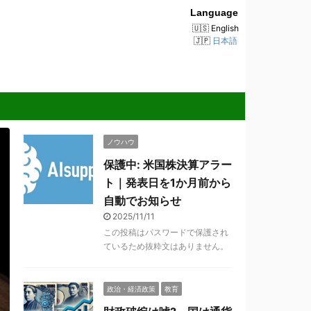
Language
English
日本語
ノウハウ
保護中: 米国株決算アラー
ト｜発表日を1か月前から
自動でお知らせ
2025/11/11
この投稿はパスワードで保護され
ているため抜粋文はありません。
政治・経済政策
教育