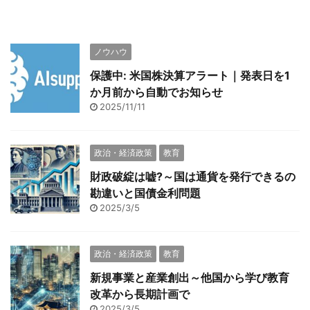
ノウハウ
保護中: 米国株決算アラート｜発表日を1
か月前から自動でお知らせ
2025/11/11
政治・経済政策
教育
財政破綻は嘘?～国は通貨を発行できるの
勘違いと国債金利問題
2025/3/5
政治・経済政策
教育
新規事業と産業創出～他国から学び教育
改革から長期計画で
2025/3/5