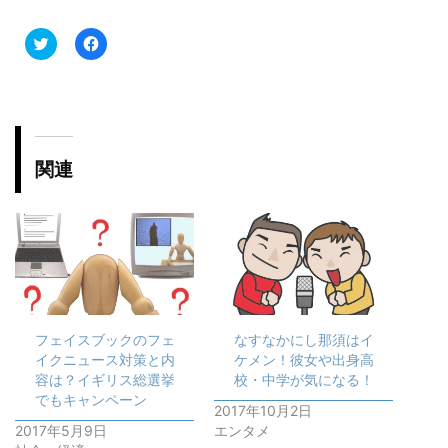
ク
F
リ
a
ッ
c
ク
e
し
b
て
o
T
o
w
k
i
で
t
共
関連
t
有
e
す
r
る
で
に
共
は
有
ク
(
リ
新
ッ
し
ク
い
し
ウ
て
ィ
く
ン
だ
フェイスブックのフェ
なすなかにし那須はイ
ド
さ
ウ
い
イクニュース対策と内
ケメン！彼女や出身高
で
(
開
新
容は？イギリス総選挙
校・中学が気になる！
き
し
でもキャンペーン
ま
い
2017年10月2日
す
ウ
2017年5月9日
エンタメ
)
ィ
ン