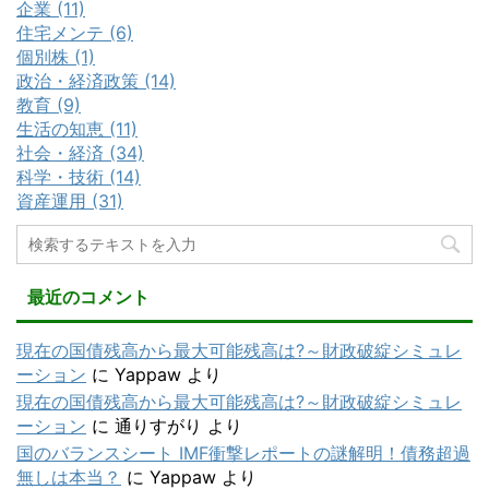
企業 (11)
住宅メンテ (6)
個別株 (1)
政治・経済政策 (14)
教育 (9)
生活の知恵 (11)
社会・経済 (34)
科学・技術 (14)
資産運用 (31)
最近のコメント
現在の国債残高から最大可能残高は?～財政破綻シミュレ
ーション
に
Yappaw
より
現在の国債残高から最大可能残高は?～財政破綻シミュレ
ーション
に
通りすがり
より
国のバランスシート IMF衝撃レポートの謎解明！債務超過
無しは本当？
に
Yappaw
より