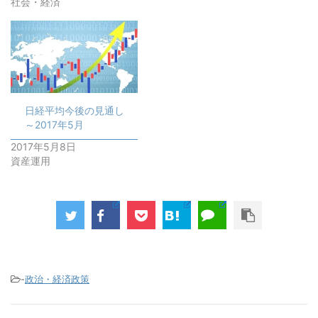
社会・経済
ド
ウ
で
開
き
ま
す
)
日経平均今後の見通し
～2017年5月
2017年5月8日
資産運用
-
政治・経済政策