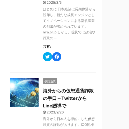
有
ク
2025/3/5
(
リ
はじめに 日本経済は長期停滞から
新
ッ
し
ク
脱却し、新たな成長エンジンとし
い
し
てイノベーションによる新規産業
ウ
て
ィ
く
の創出が求められています​。
ン
だ
nira.or.jp しかし、現状では政治や
ド
さ
ウ
い
行政の ...
で
(
開
新
共有:
き
し
ま
い
す
ウ
ク
F
)
ィ
リ
a
ン
ッ
c
ド
ク
e
ウ
し
b
で
て
o
開
T
o
き
仮想通貨
w
k
ま
i
で
す
t
共
海外からの仮想通貨詐欺
)
t
有
e
す
の手口～Twitterから
r
る
で
に
Line誘導で
共
は
有
ク
2023/9/26
(
リ
海外から日本人を標的にした仮想
新
ッ
し
ク
通貨の詐欺があります。ICO同様
い
し