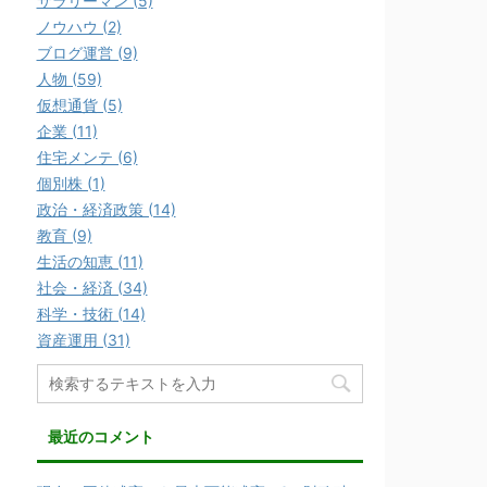
サラリーマン (5)
ま
い
す
ウ
ノウハウ (2)
)
ィ
ン
ブログ運営 (9)
ド
ウ
人物 (59)
で
開
仮想通貨 (5)
き
ま
企業 (11)
す
住宅メンテ (6)
)
個別株 (1)
政治・経済政策 (14)
教育 (9)
生活の知恵 (11)
社会・経済 (34)
科学・技術 (14)
資産運用 (31)
最近のコメント