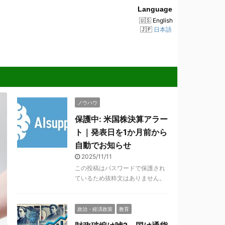
Language
English
日本語
ノウハウ
保護中: 米国株決算アラー
ト｜発表日を1か月前から
自動でお知らせ
2025/11/11
この投稿はパスワードで保護され
ているため抜粋文はありません。
政治・経済政策
教育