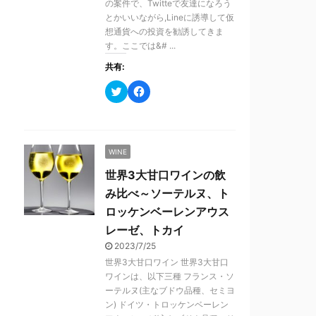
の案件で、Twitteで友達になろう
ウ
て
ィ
く
とかいいながら,Lineに誘導して仮
ン
だ
想通貨への投資を勧誘してきま
ド
さ
ウ
い
す。ここでは&# ...
で
(
開
新
共有:
き
し
ま
い
す
ウ
ク
F
)
ィ
リ
a
ン
ッ
c
ド
ク
e
ウ
し
b
で
て
o
開
T
o
き
WINE
w
k
ま
i
で
す
t
共
世界3大甘口ワインの飲
)
t
有
e
す
み比べ～ソーテルヌ、ト
r
る
で
に
ロッケンベーレンアウス
共
は
有
ク
レーゼ、トカイ
(
リ
新
ッ
2023/7/25
し
ク
世界3大甘口ワイン 世界3大甘口
い
し
ウ
て
ワインは、以下三種 フランス・ソ
ィ
く
ーテルヌ(主なブドウ品種、セミヨ
ン
だ
ド
さ
ン) ドイツ・トロッケンベーレン
ウ
い