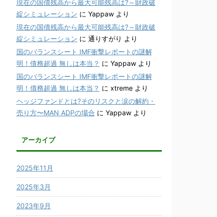
現在の国債残高から最大可能残高は?～財政破
綻シミュレーション
に
Yappaw
より
現在の国債残高から最大可能残高は?～財政破
綻シミュレーション
に
通りすがり
より
国のバランスシート IMF衝撃レポートの謎解
明！債務超過 無しは本当？
に
Yappaw
より
国のバランスシート IMF衝撃レポートの謎解
明！債務超過 無しは本当？
に
xtreme
より
ヘッジファンドとは?そのリスクと涙の解約・
売り方〜MAN ADPの場合
に
Yappaw
より
アーカイブ
2025年11月
2025年3月
2023年9月