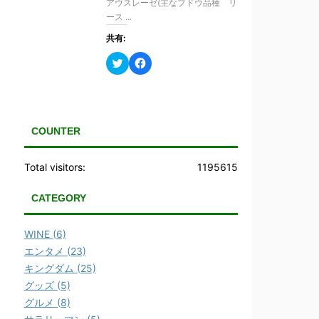
アウスレーゼ(主なブドウ品種 リ
で
(
開
新
ース ...
き
し
ま
い
共有:
す
ウ
)
ィ
ン
ク
F
ド
リ
a
ウ
ッ
c
で
ク
e
開
し
b
き
て
o
ま
T
o
す
w
k
COUNTER
)
i
で
t
共
t
有
e
す
Total visitors:
1195615
r
る
で
に
共
は
CATEGORY
有
ク
(
リ
新
ッ
し
ク
WINE (6)
い
し
ウ
て
エンタメ (23)
ィ
く
ン
だ
キングダム (25)
ド
さ
ウ
い
グッズ (5)
で
(
グルメ (8)
開
新
き
し