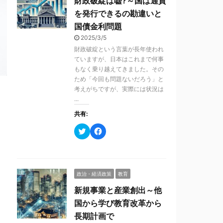
財政破綻は嘘?～国は通貨
を発行できるの勘違いと
国債金利問題
2025/3/5
財政破綻という言葉が長年使われ
ていますが、日本はこれまで何事
もなく乗り越えてきました。その
ため「今回も問題ないだろう」と
考えがちですが、実際には状況は
...
共有:
ク
F
リ
a
ッ
c
ク
e
し
b
て
o
T
o
政治・経済政策
教育
w
k
i
で
t
共
新規事業と産業創出～他
t
有
e
す
国から学び教育改革から
r
る
で
に
長期計画で
共
は