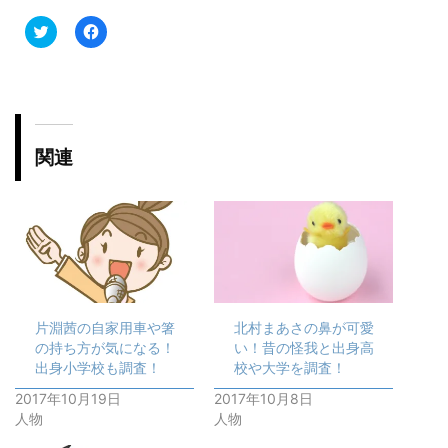
ク
F
リ
a
ッ
c
ク
e
し
b
て
o
T
o
w
k
i
で
t
共
関連
t
有
e
す
r
る
で
に
共
は
有
ク
(
リ
新
ッ
し
ク
い
し
ウ
て
ィ
く
ン
だ
片淵茜の自家用車や箸
北村まあさの鼻が可愛
ド
さ
ウ
い
の持ち方が気になる！
い！昔の怪我と出身高
で
(
開
新
出身小学校も調査！
校や大学を調査！
き
し
ま
い
2017年10月19日
2017年10月8日
す
ウ
人物
人物
)
ィ
ン
ド