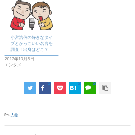
ウ
で
開
き
ま
す
)
小宮浩信の好きなタイ
プとかっこいい名言を
調査！出身はどこ？
2017年10月8日
エンタメ
-
人物