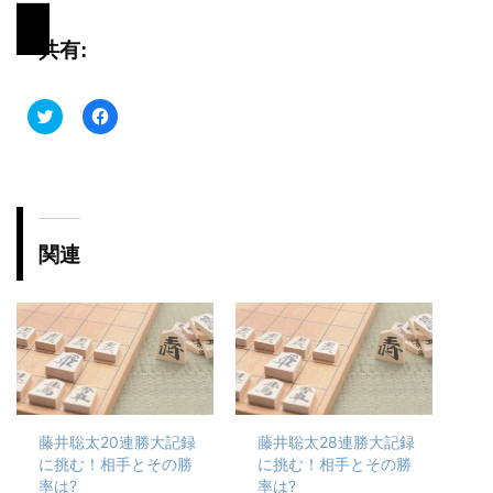
共有:
ク
F
リ
a
ッ
c
ク
e
し
b
て
o
T
o
w
k
i
で
t
共
関連
t
有
e
す
r
る
で
に
共
は
有
ク
(
リ
新
ッ
し
ク
い
し
ウ
て
ィ
く
ン
だ
藤井聡太20連勝大記録
藤井聡太28連勝大記録
ド
さ
ウ
い
に挑む！相手とその勝
に挑む！相手とその勝
で
(
開
新
率は?
率は?