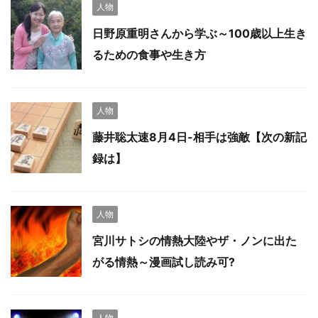
人物
日野原重明さんから学ぶ～100歳以上生き
るための食事や生き方
人物
藤井聡太速8月4日-相手は強敵【次の新記
録は】
人物
宮川サトシの情熱大陸やザ・ノンに出た
がる情熱～漫画試し読み可?
人物