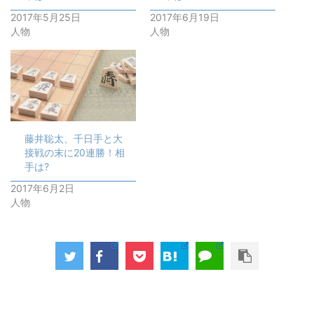
き
し
ま
い
2017年5月25日
2017年6月19日
す
ウ
人物
人物
)
ィ
ン
ド
ウ
で
開
き
ま
す
)
藤井聡太、千日手と大
接戦の末に20連勝！相
手は?
2017年6月2日
人物